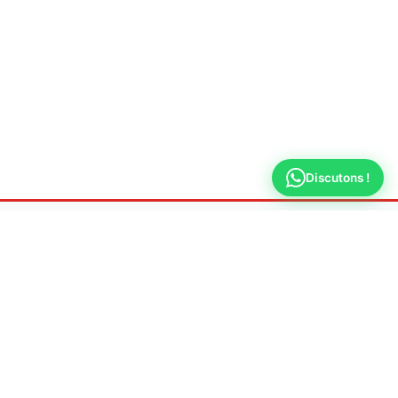
Discutons !
Ateliers
Plombier Versailles
Dépannage & urgence plomberie 7j/7 à Versailles
📍 Adresse