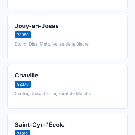
Jouy-en-Josas
78350
Bourg, Diès, Metz, Vallée de la Bièvre
Chaville
92370
Centre, Doisu, Ursine, Forêt de Meudon
Saint-Cyr-l'École
78210