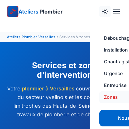
Ateliers
Plombier
Ateliers Plombier Versailles
Services & zones
Déboucha
Installation
Chauffagis
Services et zone
d'intervention
Urgence
Entreprise
Votre
plombier à Versailles
couvre l'ensemble
du secteur yvelinois et les communes
Zones
limitrophes des Hauts-de-Seine pour vos
travaux de plomberie et de chauffage.
Nous