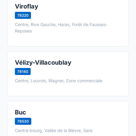
Viroflay
78220
Centre, Rive Gauche, Haras, Forêt de Fausses-
Reposes
Vélizy-Villacoublay
78140
Centre, Louvois, Wagner, Zone commerciale
Buc
78530
Centre-bourg, Vallée de la Bièvre, Gare