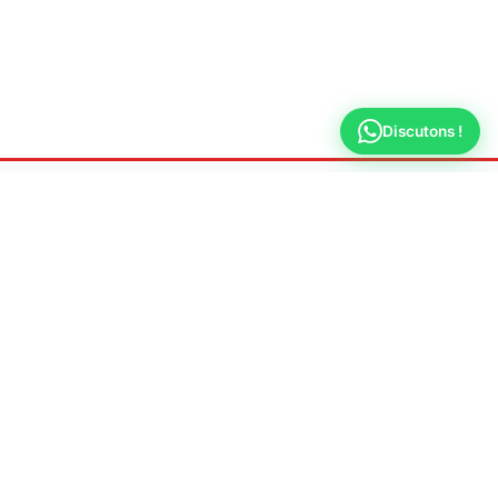
Discutons !
Ateliers
Plombier Versailles
Dépannage & urgence plomberie 7j/7 à Versailles
📍 Adresse
78000 Versailles
📞 Téléphone
09 70 44 66 31