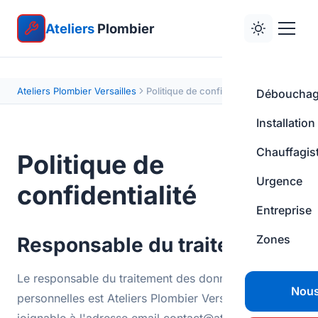
Ateliers
Plombier
Ateliers Plombier Versailles
Politique de confidentialité
Déboucha
Installation
Chauffagis
Politique de
Urgence
confidentialité
Entreprise
Zones
Responsable du traitement
Le responsable du traitement des données
Nous
personnelles est Ateliers Plombier Versailles,