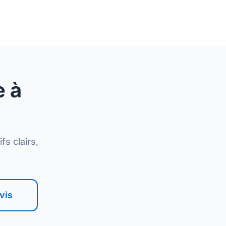
e à
s clairs,
vis