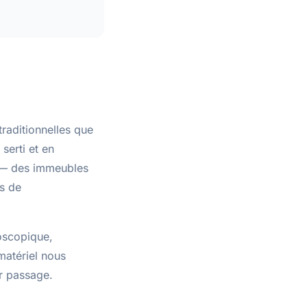
traditionnelles que
serti
et
en
s — des immeubles
es de
oscopique,
matériel nous
er passage.