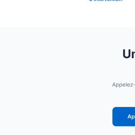
Un
Appelez-
Ap