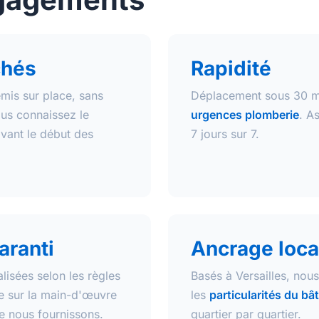
chés
Rapidité
emis sur place, sans
Déplacement sous 30 mi
ous connaissez le
urgences plomberie
. A
vant le début des
7 jours sur 7.
aranti
Ancrage loca
alisées selon les règles
Basés à Versailles, nou
ie sur la main-d'œuvre
les
particularités du bât
ue nous fournissons.
quartier par quartier.