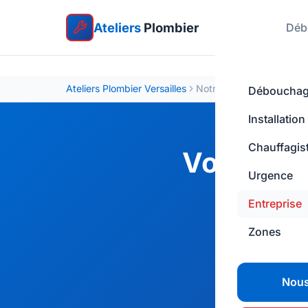
Ateliers
Plombier
Déb
Ateliers Plombier Versailles
Notre entreprise
Déboucha
Installation
Chauffagis
Votre ent
Urgence
Ateliers Pl
Entreprise
département 
Zones
Nous