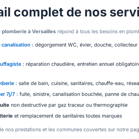
ail complet de nos serv
 plomberie à Versailles
répond à tous les besoins en plomb
canalisation
: dégorgement WC, évier, douche, collecteur p
ffagiste
: réparation chaudière, entretien annuel obligato
mberie
: salle de bain, cuisine, sanitaires, chauffe-eau, rése
r 7j/7
: fuite, sinistre, canalisation bouchée, panne de cha
uite
non destructive par gaz traceur ou thermographie
tterie
et remplacement de sanitaires toutes marques
 de nos prestations et les communes couvertes sur notre pa