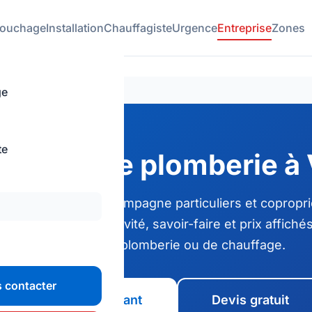
ouchage
Installation
Chauffagiste
Urgence
Entreprise
Zones
ge
te
reprise de plomberie à 
ombier Versailles accompagne particuliers et copropri
des Yvelines
. Réactivité, savoir-faire et prix affic
intervention de plomberie ou de chauffage.
 contacter
Appeler maintenant
Devis gratuit