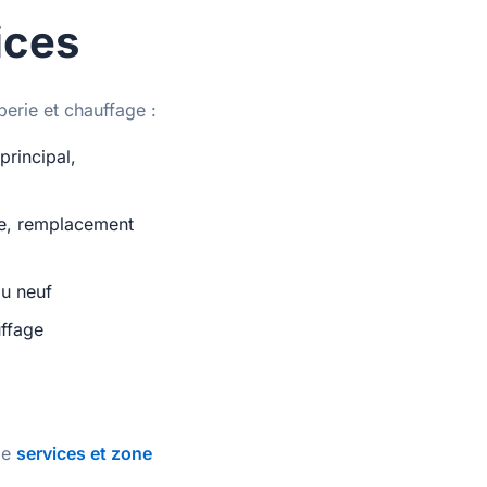
ices
erie et chauffage :
rincipal,
ire, remplacement
au neuf
uffage
ge
services et zone