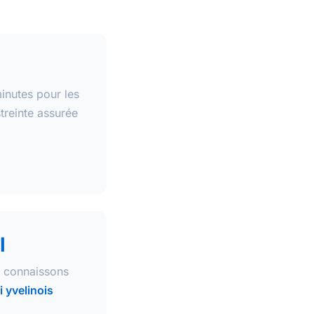
nutes pour les
streinte assurée
l
s connaissons
i yvelinois