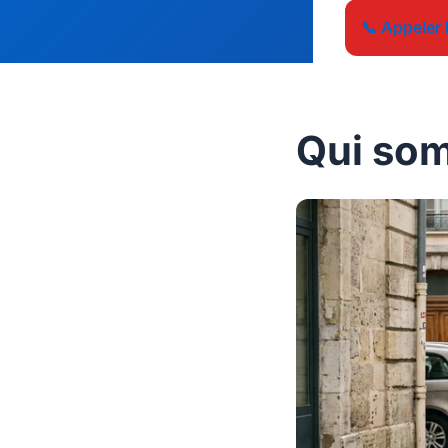
📞 Appeler 
Qui so