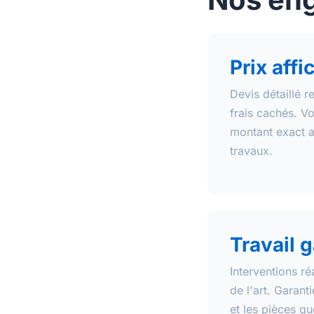
Prix affi
Devis détaillé r
frais cachés. V
montant exact a
travaux.
Travail g
Interventions ré
de l'art. Garant
et les pièces q