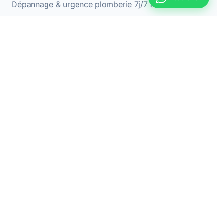
Dépannage & urgence plomberie 7j/7 à Versailles
📍 Adresse
78000 Versailles
📞 Téléphone
09 70 44 66 31
🕐 Horaires
Lun-Ven : 8h - 20h
Samedi : 9h - 18h
NAVIGATION
Débouchage
Installation