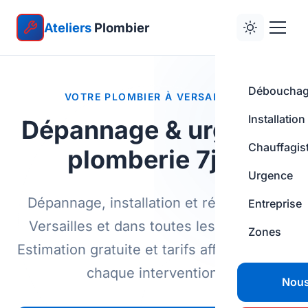
Ateliers
Plombier
Déboucha
VOTRE PLOMBIER À VERSAILLES
Installation
Dépannage & urgence
Chauffagis
plomberie 7j/7
Urgence
Dépannage, installation et réparation à
Entreprise
Versailles et dans toutes les Yvelines.
Zones
Estimation gratuite et tarifs affichés avant
chaque intervention.
Nous